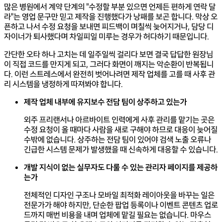
많은 병원에서 계약 단계의 "수정할 부분 있으면 언제든 편하게 연락 달
라"는 영업 문구만 믿고 제작을 진행했다가 낭패를 보곤 합니다. 막상 오
픈하고 나서 수정 요청을 보내면 피드백이 며칠씩 늦어지거나, 담당 디
자이너가 퇴사했다며 차일피일 미루는 경우가 허다하기 때문입니다.
간단한 오타 하나 고치는 데 일주일씩 걸리다 보면 결국 답답한 원장님
이 직접 코드를 만지게 되고, 그러다 화면이 깨지는 악순환이 반복됩니
다. 이런 스트레스에서 완전히 벗어나려면 제작 업체를 고를 때 사후 관
리 시스템을 냉정하게 따져봐야 합니다.
제작 업체 내부에 유지보수 전담 팀이 상주하고 있는가
외주 프리랜서나 아르바이트 인력에게 사후 관리를 맡기는 곳은
수정 요청이 올 때마다 사람을 새로 구해야 하므로 대응이 늦어질
수밖에 없습니다. 상주하는 전담 팀이 있어야 검색 노출 오류나
긴급한 시스템 문제가 발생했을 때 신속하게 대응할 수 있습니다.
개발 지식이 없는 실무자도 다룰 수 있는 관리자 페이지를 제공하
는가
전체적인 디자인 구조나 모바일 최적화 레이아웃을 바꾸는 일은
전문가가 해야 하지만, 단순한 팝업 등록이나 이벤트 콘텐츠 업로
드까지 매번 비용을 내며 업체에 맡길 필요는 없습니다. 마우스